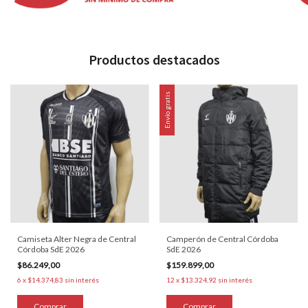
Productos destacados
Envío gratis
Camiseta Alter Negra de Central
Camperón de Central Córdoba
Córdoba SdE 2026
SdE 2026
$86.249,00
$159.899,00
6
x
$14.374,83
sin interés
12
x
$13.324,92
sin interés
Comprar
Comprar