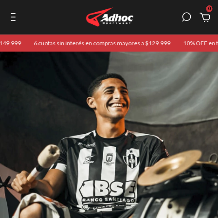
0
999
6 cuotas sin interés en compras mayores a $129.999
10% OFF en transf