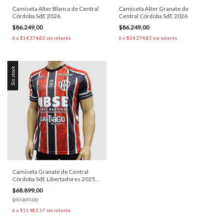
Camiseta Alter Blanca de Central
Camiseta Alter Granate de
Córdoba SdE 2026
Central Córdoba SdE 2026
$86.249,00
$86.249,00
6
x
$14.374,83
sin interés
6
x
$14.374,83
sin interés
Sin stock
Camiseta Granate de Central
Córdoba SdE Libertadores 2025
(Adulto y niño)
$68.899,00
$97.899,00
6
x
$11.483,17
sin interés