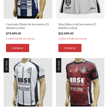
Camiseta Titular de Sarmiento 25
Short Blanco de Sarmiento 25
(Adulto y niño)
(Adulto y niño)
$79.899,00
$52.899,00
6
x
$13.316,50
sin interés
3
x
$17.633,00
sin interés
Comprar
Comprar
Sin stock
Sin stock