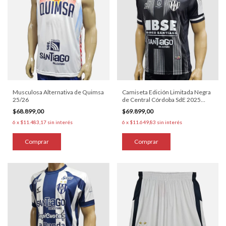
Musculosa Alternativa de Quimsa
Camiseta Edición Limitada Negra
25/26
de Central Córdoba SdE 2025
(Adulto y niño)
$68.899,00
$69.899,00
6
x
$11.483,17
sin interés
6
x
$11.649,83
sin interés
Comprar
Comprar