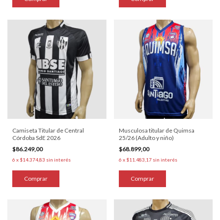
Camiseta Titular de Central
Musculosa titular de Quimsa
Córdoba SdE 2026
25/26 (Adulto y niño)
$86.249,00
$68.899,00
6
x
$14.374,83
sin interés
6
x
$11.483,17
sin interés
Comprar
Comprar