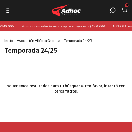
0
 $149.999
6 cuotas sin interés en compras mayores a $129.999
10% OFF en t
Inicio
.
Asociación Atlética Quimsa
.
Temporada 24/25
Temporada 24/25
No tenemos resultados para tu búsqueda. Por favor, intentá con
otros filtros.