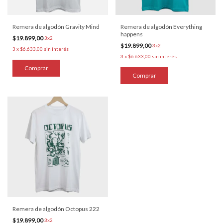
Remera de algodón Gravity Mind
Remera de algodón Everything
happens
$19.899,00
3x2
$19.899,00
3x2
3
x
$6.633,00
sin interés
3
x
$6.633,00
sin interés
Comprar
Comprar
Remera de algodón Octopus 222
$19.899,00
3x2