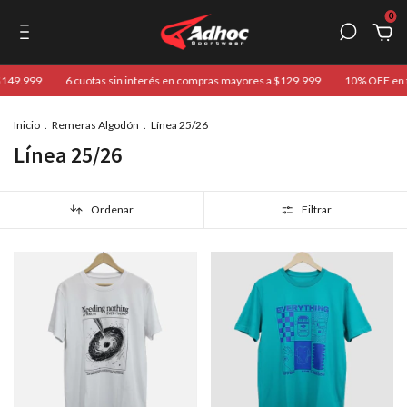
0
$149.999
6 cuotas sin interés en compras mayores a $129.999
10% OFF en tr
Inicio
.
Remeras Algodón
.
Línea 25/26
Línea 25/26
Ordenar
Filtrar