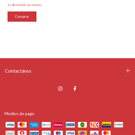
3
x
$6.633,00
sin interés
Comprar
Contactános
Medios de pago