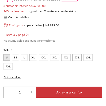
3
cuotas sin interés de
$6.633,00
10% de descuento
pagando con Transferencia o depósito
Ver más detalles
Envío gratis
superando los
$149.999,00
¡Llevá 3 y pagá 2!
No acumulable con algunas promociones
Talle:
S
S
M
L
XL
XXL
3XL
4XL
5XL
6XL
7XL
Guía de talles