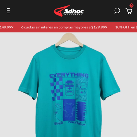
0
149.999
6 cuotas sin interés en compras mayores a $129.999
10% OFF en tra