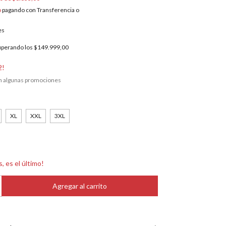
o
pagando con Transferencia o
es
uperando los
$149.999,00
2!
n algunas promociones
XL
XXL
3XL
s, es el último!