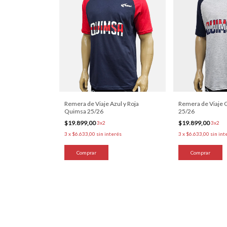
Remera de Viaje Azul y Roja
Remera de Viaje 
Quimsa 25/26
25/26
$19.899,00
$19.899,00
3x2
3x2
3
x
$6.633,00
sin interés
3
x
$6.633,00
sin int
Comprar
Comprar