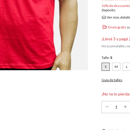
10% de descuent
depósito
Ver más detall
Envío gratis
s
¡Llevá 3 y pagá 
No acumulable co
Talle:
S
S
M
L
Guía de talles
¡No te lo pierda