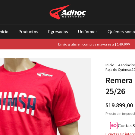
nicio
Productos
Egresados
Uniformes
Quienes somo
Envío gratis en compras mayores a $149.999
6 cu
Inicio
.
Asociació
Roja de Quimsa 2
Remera 
25/26
$19.899,00
Precio sin impues
Cuotas S
3
cuotas sin inter