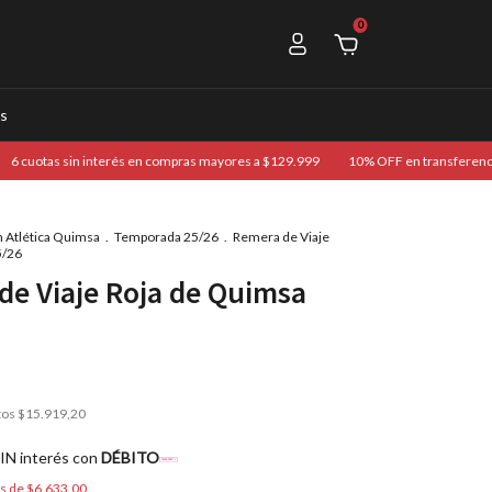
0
s
otas sin interés en compras mayores a $129.999
10% OFF en transferencia | 3
n Atlética Quimsa
.
Temporada 25/26
.
Remera de Viaje
5/26
de Viaje Roja de Quimsa
tos
$15.919,20
IN interés con
DÉBITO
és de
$6.633,00