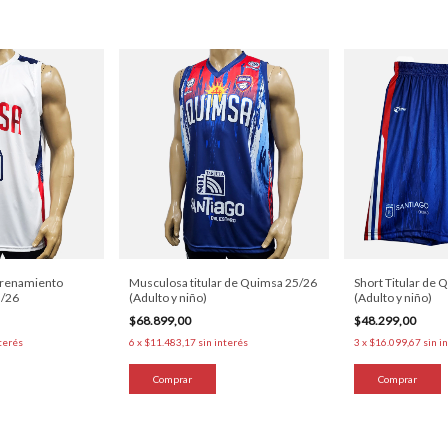
trenamiento
Musculosa titular de Quimsa 25/26
Short Titular de
5/26
(Adulto y niño)
(Adulto y niño)
$68.899,00
$48.299,00
nterés
6
x
$11.483,17
sin interés
3
x
$16.099,67
sin i
Comprar
Comprar