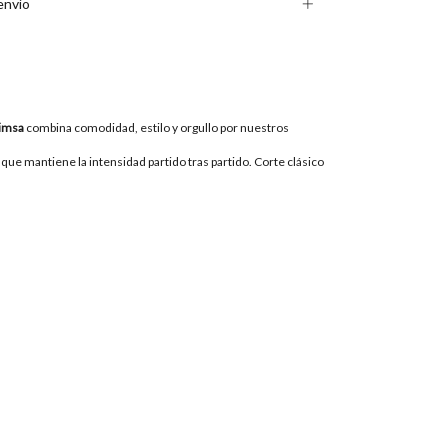
envío
uimsa
combina comodidad, estilo y orgullo por nuestros
que mantiene la intensidad partido tras partido. Corte clásico