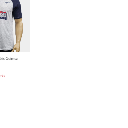
Gris Quimsa
erés