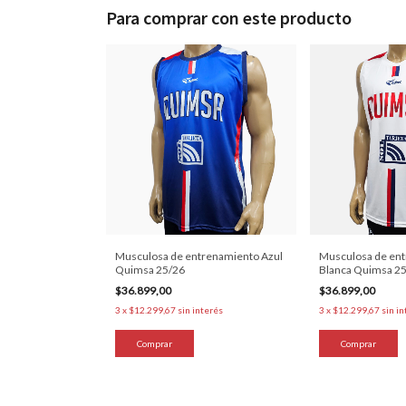
Para comprar con este producto
Musculosa de entrenamiento Azul
Musculosa de en
Quimsa 25/26
Blanca Quimsa 2
$36.899,00
$36.899,00
3
x
$12.299,67
sin interés
3
x
$12.299,67
sin i
Comprar
Comprar